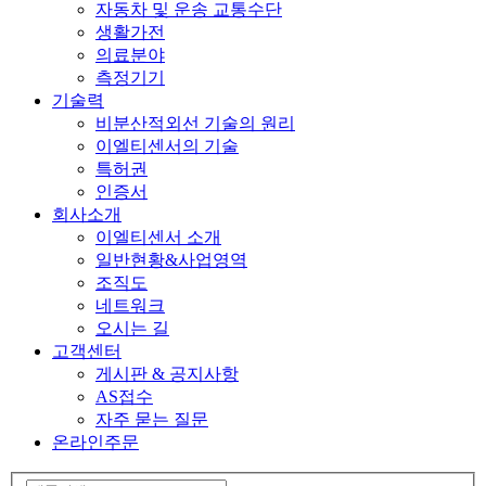
자동차 및 운송 교통수단
생활가전
의료분야
측정기기
기술력
비분산적외선 기술의 원리
이엘티센서의 기술
특허권
인증서
회사소개
이엘티센서 소개
일반현황&사업영역
조직도
네트워크
오시는 길
고객센터
게시판 & 공지사항
AS접수
자주 묻는 질문
온라인주문