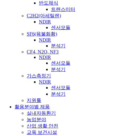
반도체식
트랜스미터
C2H2(아세틸렌)
NDIR
센서모듈
SF6(육불화황)
NDIR
분석기
CF4, N2O, NF3
NDIR
센서모듈
분석기
가스측정기
NDIR
센서모듈
분석기
지원툴
활용분야별 제품
실내자동환기
농업분야
산업 생활 안전
교육 보건시설