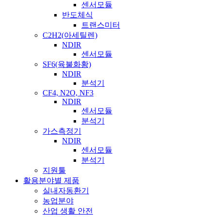
센서모듈
반도체식
트랜스미터
C2H2(아세틸렌)
NDIR
센서모듈
SF6(육불화황)
NDIR
분석기
CF4, N2O, NF3
NDIR
센서모듈
분석기
가스측정기
NDIR
센서모듈
분석기
지원툴
활용분야별 제품
실내자동환기
농업분야
산업 생활 안전