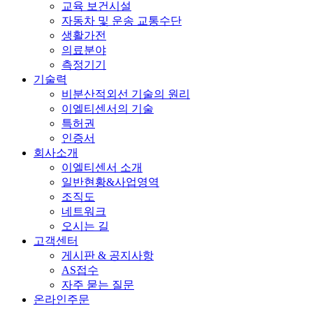
교육 보건시설
자동차 및 운송 교통수단
생활가전
의료분야
측정기기
기술력
비분산적외선 기술의 원리
이엘티센서의 기술
특허권
인증서
회사소개
이엘티센서 소개
일반현황&사업영역
조직도
네트워크
오시는 길
고객센터
게시판 & 공지사항
AS접수
자주 묻는 질문
온라인주문