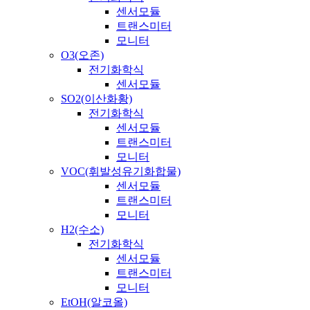
센서모듈
트랜스미터
모니터
O3(오존)
전기화학식
센서모듈
SO2(이산화황)
전기화학식
센서모듈
트랜스미터
모니터
VOC(휘발성유기화합물)
센서모듈
트랜스미터
모니터
H2(수소)
전기화학식
센서모듈
트랜스미터
모니터
EtOH(알코올)